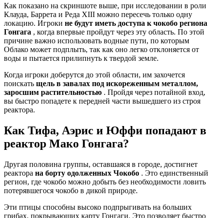
Как показано на скриншоте выше, при исследовании в роли
Клауда, Баррета и Реда XIII можно пересечь только одну
локацию. Игроки
не будут иметь доступа к чокобо региона
Гонгага
, когда впервые пройдут через эту область. По этой
причине важно использовать водные пути, по которым
Облако может подплыть, так как оно легко отклоняется от
воды и пытается прилипнуть к твердой земле.
Когда игроки доберутся до этой области, им захочется
поискать
щель в завалах под искореженным металлом,
заросшим растительностью
. Пройдя через потайной вход,
вы быстро попадете к передней части вышедшего из строя
реактора.
Как Тифа, Аэрис и Юффи попадают в
реактор Мако Гонгага?
Другая половина группы, оставшаяся в городе, достигнет
реактора
на борту одолженных Чокобо
. Это единственный
регион, где чокобо можно добыть без необходимости ловить
потерявшегося чокобо в дикой природе.
Эти птицы способны высоко подпрыгивать на больших
грибах, покрывающих карту Гонгаги. Это позволяет быстро