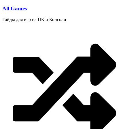
Перейти
All Games
к
содержимому
Гайды для игр на ПК и Консоли