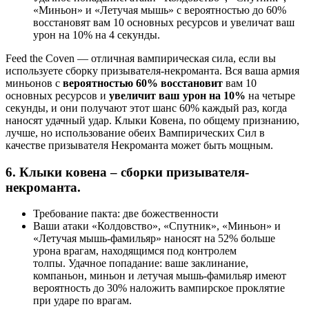
«Миньон» и «Летучая мышь» с вероятностью до 60%
восстановят вам 10 основных ресурсов и увеличат ваш
урон на 10% на 4 секунды.
Feed the Coven — отличная вампирическая сила, если вы
используете сборку призывателя-некроманта. Вся ваша армия
миньонов с
вероятностью 60% восстановит
вам 10
основных ресурсов и
увеличит ваш урон на 10%
на четыре
секунды, и они получают этот шанс 60% каждый раз, когда
наносят удачный удар. Клыки Ковена, по общему признанию,
лучше, но использование обеих Вампирических Сил в
качестве призывателя Некроманта может быть мощным.
6. Клыки ковена – сборки призывателя-
некроманта.
Требование пакта: две божественности
Ваши атаки «Колдовство», «Спутник», «Миньон» и
«Летучая мышь-фамильяр» наносят на 52% больше
урона врагам, находящимся под контролем
толпы. Удачное попадание: ваше заклинание,
компаньон, миньон и летучая мышь-фамильяр имеют
вероятность до 30% наложить вампирское проклятие
при ударе по врагам.