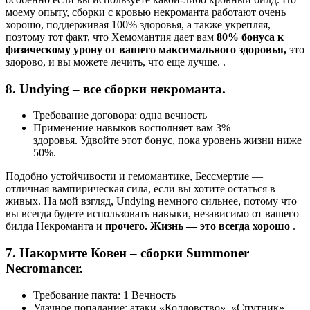
моему опыту, сборки с кровью некроманта работают очень
хорошо, поддерживая 100% здоровья, а также укрепляя,
поэтому тот факт, что Хемомантия дает вам
80% бонуса к
физическому урону от вашего максимального здоровья,
это
здорово, и вы можете лечить, что еще лучше. .
8. Undying – все сборки некроманта.
Требование договора: одна вечность
Применение навыков восполняет вам 3%
здоровья. Удвойте этот бонус, пока уровень жизни ниже
50%.
Подобно устойчивости и гемомантике, Бессмертие —
отличная вампирическая сила, если вы хотите остаться в
живых. На мой взгляд, Undying немного сильнее, потому что
вы всегда будете использовать навыки, независимо от вашего
билда Некроманта и
прочего. Жизнь — это всегда хорошо
.
7. Накормите Ковен – сборки Summoner
Necromancer.
Требование пакта: 1 Вечность
Удачное попадание: атаки «Колдовство», «Спутник»,