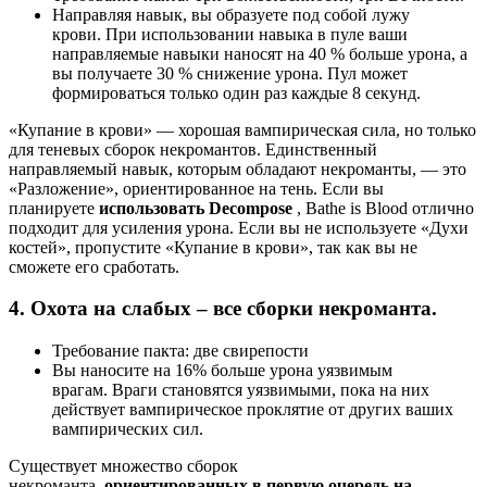
Направляя навык, вы образуете под собой лужу
крови. При использовании навыка в пуле ваши
направляемые навыки наносят на 40 % больше урона, а
вы получаете 30 % снижение урона. Пул может
формироваться только один раз каждые 8 ​​секунд.
«Купание в крови» — хорошая вампирическая сила, но только
для теневых сборок некромантов. Единственный
направляемый навык, которым обладают некроманты, — это
«Разложение», ориентированное на тень. Если вы
планируете
использовать Decompose
, Bathe is Blood отлично
подходит для усиления урона. Если вы не используете «Духи
костей», пропустите «Купание в крови», так как вы не
сможете его сработать.
4. Охота на слабых – все сборки некроманта.
Требование пакта: две свирепости
Вы наносите на 16% больше урона уязвимым
врагам. Враги становятся уязвимыми, пока на них
действует вампирическое проклятие от других ваших
вампирических сил.
Существует множество сборок
некроманта,
ориентированных в первую очередь на