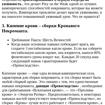
уязвимость
, что делает Prey on the Weak одной из лучших
вампирических способностей некроманта, которые вы можете
получить. Вампирское проклятие делает врагов уязвимыми, и
вы наносите повышенный уязвимый урон. Что не нравится?
3. Кипение крови – сборки Кровавого
Некроманта.
Требование Пакта: Шесть Вечностей
Когда ваши основные навыки побеждают врага, вы
создаете 3 нестабильные капли крови. Если вы соберете
нестабильную каплю крови, она взорвется, нанося 60%
физического урона вокруг вас. Каждые 20 секунд ваш
следующий навык гарантированно будет
«Превосходство».
Кипение крови — еще одна великая вампирическая сила,
характерная для сборки некроманта, и эта сборка может быть
любой сборкой крови. Это связано с тем, что единственные
навыки некроманта,
дающие «Превосходство»
, необходимое
для срабатывания «Вскипания крови», — это «Приливы
крови» и «Энергия Ратмы». Предположительно, в некоторых
навыках костей присутствует некоторая «Превосходство», но
сборки «Кровь» лучше всего работают с «Кипением крови», а