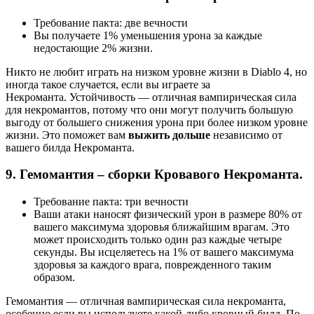
Требование пакта: две вечности
Вы получаете 1% уменьшения урона за каждые
недостающие 2% жизни.
Никто не любит играть на низком уровне жизни в Diablo 4, но
иногда такое случается, если вы играете за
Некроманта. Устойчивость — отличная вампирическая сила
для некромантов, потому что они могут получить большую
выгоду от большего снижения урона при более низком уровне
жизни. Это поможет вам
выжить дольше
независимо от
вашего билда Некроманта.
9. Гемомантия – сборки Кровавого Некроманта.
Требование пакта: три вечности
Ваши атаки наносят физический урон в размере 80% от
вашего максимума здоровья ближайшим врагам. Это
может происходить только один раз каждые четыре
секунды. Вы исцеляетесь на 1% от вашего максимума
здоровья за каждого врага, поврежденного таким
образом.
Гемомантия — отличная вампирическая сила некроманта,
особенно если вы используете какой-либо кровный билд. По