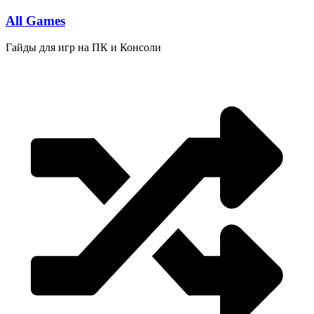
Перейти
All Games
к
содержимому
Гайды для игр на ПК и Консоли