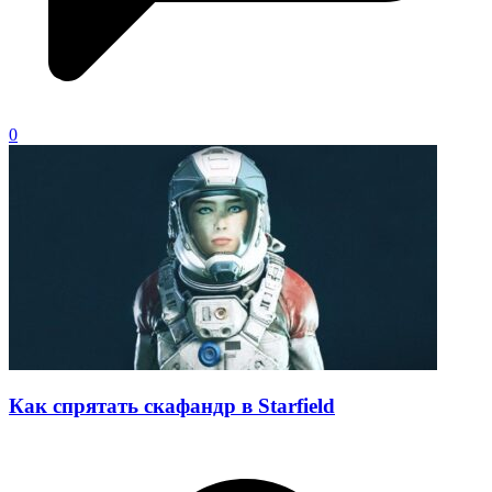
0
Как спрятать скафандр в Starfield