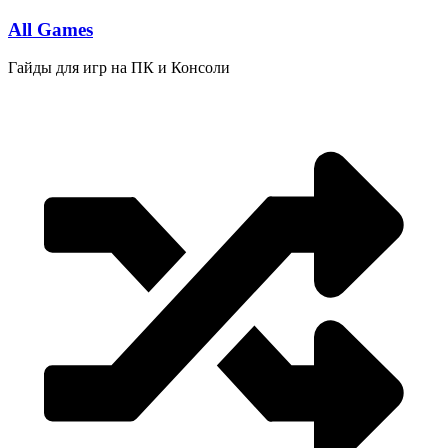
Перейти
All Games
к
содержимому
Гайды для игр на ПК и Консоли