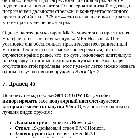
он плохо подходит для агрессивного стиля игры, на этом
недостатки заканчиваются. От невероятно низкой отдачи до
потрясающей дальности стрельбы и конкурентоспособного
времени убийства в 276 мс — это идеальное оружие для тех,
кто не против неспешной игры.
Однако настоящим козырем Mk.78 является его престижная
модификация — ленточная пушка MFS Heatshield. При
установке она обеспечивает практически неограниченный
магазин. Технически, она может перегреваться, но это
случается крайне редко, что, по сути, исключает длительную
перезарядку, типичный недостаток пулеметов. Благодаря
отсутствию этой проблемы, этот пулемет легко можно назвать
одним из лучших видов оружия в
Black Ops 7
.
7. Дравец 45
Используйте код сборки
S04-CYGIW-H51 , чтобы
импортировать этот популярный пистолет-пулемет,
который с момента запуска
Black Ops 7
остается одним из
лучших видов оружия :
Дульный срез:
глушитель Bowen .45
Ствол:
19-дюймовый ствол EAM Horizon.
Задняя рукоятка:
рукоятка Herald-Z1