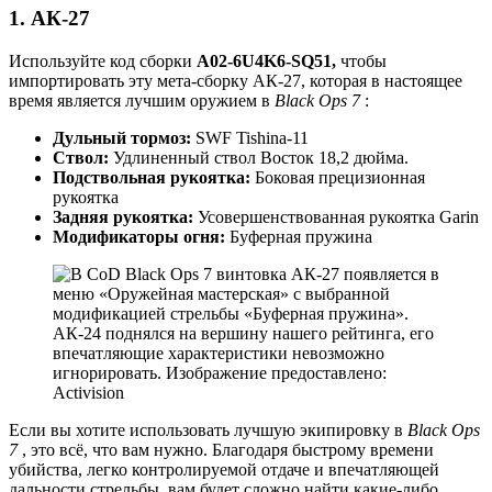
1. АК-27
Используйте код сборки
A02-6U4K6-SQ51,
чтобы
импортировать эту мета-сборку АК-27, которая в настоящее
время является лучшим оружием в
Black Ops 7
:
Дульный тормоз:
SWF Tishina-11
Ствол:
Удлиненный ствол Восток 18,2 дюйма.
Подствольная рукоятка:
Боковая прецизионная
рукоятка
Задняя рукоятка:
Усовершенствованная рукоятка Garin
Модификаторы огня:
Буферная пружина
АК-24 поднялся на вершину нашего рейтинга, его
впечатляющие характеристики невозможно
игнорировать. Изображение предоставлено:
Activision
Если вы хотите использовать лучшую экипировку в
Black Ops
7
, это всё, что вам нужно. Благодаря быстрому времени
убийства, легко контролируемой отдаче и впечатляющей
дальности стрельбы, вам будет сложно найти какие-либо