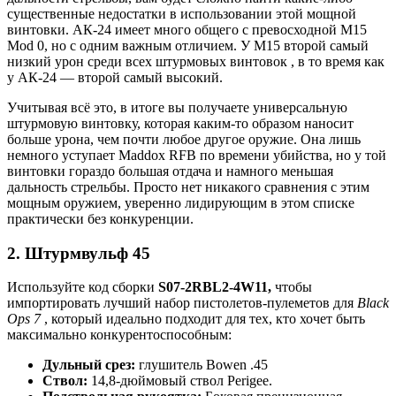
существенные недостатки в использовании этой мощной
винтовки. АК-24 имеет много общего с превосходной M15
Mod 0, но с одним важным отличием. У M15 второй самый
низкий урон среди всех штурмовых винтовок , в то время как
у АК-24 — второй самый высокий.
Учитывая всё это, в итоге вы получаете универсальную
штурмовую винтовку, которая каким-то образом наносит
больше урона, чем почти любое другое оружие. Она лишь
немного уступает Maddox RFB по времени убийства, но у той
винтовки гораздо большая отдача и намного меньшая
дальность стрельбы. Просто нет никакого сравнения с этим
мощным оружием, уверенно лидирующим в этом списке
практически без конкуренции.
2. Штурмвульф 45
Используйте код сборки
S07-2RBL2-4W11,
чтобы
импортировать лучший набор пистолетов-пулеметов для
Black
Ops 7
, который идеально подходит для тех, кто хочет быть
максимально конкурентоспособным:
Дульный срез:
глушитель Bowen .45
Ствол:
14,8-дюймовый ствол Perigee.