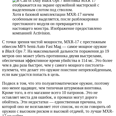
Хотя в базовой комплектации MXR-17 ничем
особенным не выделяется, после разблокировки
престижного модуля он превращается в
настоящего монстра. Изображение предоставлено
компанией Activision.
С точки зрения чистой мощности, MXR-17 с престижным
обвесом MFS Semi-Auto Fast Mag — самое мощное оружие
в
Black Ops 7.
На максимальной дальности поражения до 19
метров оно может убить противника двумя выстрелами,
обеспечивая эффективное время убийства в 114 мс. Это более
чем в два раза быстрее, чем у самого мощного пистолета-
пулемета, что делает это оружие поистине непревзойденным,
если вам удастся попасть в цель.
Подвох в том, что это полуавтоматическое оружие, поэтому
оно менее щадящее, чем типичная штурмовая винтовка.
Кроме того, в его магазине всего 10 патронов. Это не
оставляет места для ошибок, и промахи могут дорого
обойтись. Эти недостатки — единственная причина, по
которой оно не возглавляет этот список, но если говорить об
оружии с высоким риском и высокой отдачей, то лучше MXR-
17 не найти.