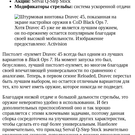
Акции:
Serval Q-Step Stock
Модификаторы стрельбы:
система ускоренной отдачи
Хотя Dravec 45 уже не является лучшим оружием,
он по-прежнему остается популярным благодаря
своей высокой мобильности. Изображение
предоставлено: Activision
Пистолет -пулемет Dravec 45 всегда был одним из лучших
вариантов в
Black Ops 7.
На момент запуска это был,
безусловно, лучший пистолет-пулемет, во многом благодаря
своей впечатляющей универсальности по сравнению с
аналогами. Теперь, в первом сезоне Reloaded, Dravec перестал
быть лучшим выбором, но остается отличным вариантом для
тех, кто хочет иметь оружие, которое никогда не подведет.
Благодаря низкой отдаче и большой дальности стрельбы, это
оружие невероятно удобно в использовании. И без
дополнительных приспособлений оно и так хорошо
справляется с этими ключевыми задачами, поэтому данная
сборка сосредоточена на улучшении других характеристик,
чтобы сделать его ещё более универсальным. Наиболее
примечательно, что приклад Serval Q-Step Stock значительно
увеличивает скорость передвижения в режиме прицеливания,