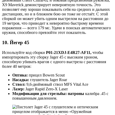
дюймовый ствол Chiral-02 и боковая прецизионная рукоятка,
X9 Maverick демонстрирует невероятную точность. Это
позволяет ему хорошо показывать себя на средних и дальних
дистанциях, но и в ближнем бою он тоже не отстаёт. С этой
сборкой он может убить одним выстрелом на расстоянии до
19 метров, что приводит к невероятно быстрому времени
поражения — всего 179 мс. Удачи в поисках автоматического
оружия, способного превзойти этот показатель.
10. Йегер 45
Используйте код сборки
P01-21XDJ-E4R27-AF11,
чтобы
импортировать эту сборку Jager 45 с высоким уроном,
способную убивать врагов с одного выстрела с расстояния
более 40 метров:
Оптика:
прицел Bowen Scout
Насадка:
глушитель Jager Roar
Ствол:
9,6-дюймовый ствол MFS Vital Ace
Лазер:
Jager Rapid Zero-X Laser
Модификации для стрельбы: патроны
калибра .45 с
повышенным давлением.