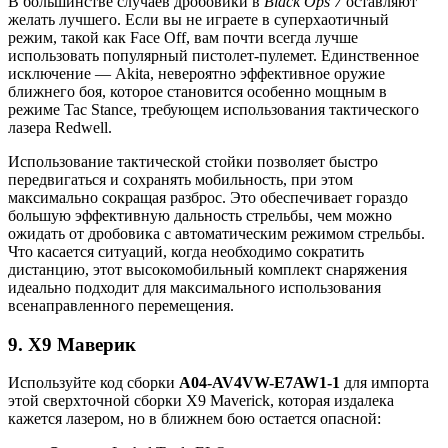
В большинстве случаев дробовики в
Black Ops 7
оставляют
желать лучшего. Если вы не играете в суперхаотичный
режим, такой как Face Off, вам почти всегда лучше
использовать популярный пистолет-пулемет. Единственное
исключение — Akita, невероятно эффективное оружие
ближнего боя, которое становится особенно мощным в
режиме Tac Stance, требующем использования тактического
лазера Redwell.
Использование тактической стойки позволяет быстро
передвигаться и сохранять мобильность, при этом
максимально сокращая разброс. Это обеспечивает гораздо
большую эффективную дальность стрельбы, чем можно
ожидать от дробовика с автоматическим режимом стрельбы.
Что касается ситуаций, когда необходимо сократить
дистанцию, этот высокомобильный комплект снаряжения
идеально подходит для максимального использования
всенаправленного перемещения.
9. X9 Маверик
Используйте код сборки
A04-AV4VW-E7AW1-1
для импорта
этой сверхточной сборки X9 Maverick, которая издалека
кажется лазером, но в ближнем бою остается опасной: