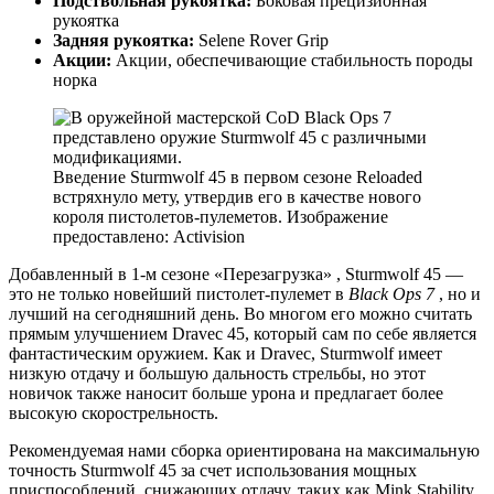
Подствольная рукоятка:
Боковая прецизионная
рукоятка
Задняя рукоятка:
Selene Rover Grip
Акции:
Акции, обеспечивающие стабильность породы
норка
Введение Sturmwolf 45 в первом сезоне Reloaded
встряхнуло мету, утвердив его в качестве нового
короля пистолетов-пулеметов. Изображение
предоставлено: Activision
Добавленный в 1-м сезоне «Перезагрузка» , Sturmwolf 45 —
это не только новейший пистолет-пулемет в
Black Ops 7
, но и
лучший на сегодняшний день. Во многом его можно считать
прямым улучшением Dravec 45, который сам по себе является
фантастическим оружием. Как и Dravec, Sturmwolf имеет
низкую отдачу и большую дальность стрельбы, но этот
новичок также наносит больше урона и предлагает более
высокую скорострельность.
Рекомендуемая нами сборка ориентирована на максимальную
точность Sturmwolf 45 за счет использования мощных
приспособлений, снижающих отдачу, таких как Mink Stability