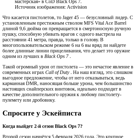
Источник изображения: Activision
Что касается пистолетов, то Jager 45 — безусловный лидер. С
установленным престижным стволом MFS Vital Ace Barrel
длиной 9,6 дюйма он превращается в смертоносную ручную
пушку, способную убивать врагов с одного выстрела на
расстоянии 41 метра, правда, только в голову. В
многопользовательском режиме 6 на 6 вы вряд ли найдете
более длинные линии прицеливания, что делает это оружие
одним из лучших в
Black Ops 7
.
Такой огромный урон от пистолета — это нечастое явление в
современных играх
Call of Duty
. На наш взгляд, это слишком
выгодное предложение, чтобы от него отказываться, ведь
карманная DMR, наносящая больше урона, чем большинство
настоящих снайперских винтовок, идеально подходит в
качестве дополнительного оружия к любому пистолету-
пулемету или дробовику.
Спросите у Эскейписта
Когда выйдет 2-й сезон Black Ops 7?
Второй сезон начнётся 5 февраля 2026 года. Это крупное