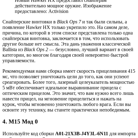
Новый Hawker HX предоставил снайперам
действительно мощное оружие. Изображение
предоставлено: Activision
Снайперские винтовки в
Black Ops 7
и так были сильны, а
появление Hawker HX только укрепило это. На самом деле,
причина, по которой в этом списке представлена ​​только одна
снайперская винтовка, заключается в том, что использовать
другие больше нет смысла. Эта дань уважения классической
Ballista из
Black Ops 2
— безусловно, лучший вариант в своей
категории, во многом благодаря своей невероятно быстрой
управляемости.
Рекомендуемая нами сборка имеет скорость прицеливания 415
мс, что позволяет уничтожать цели до того, как они успеют
среагировать. Более того, лазерный целеуказатель мощностью
5 мВт обеспечивает идеальное выравнивание прицела с
оптическим прицелом. Это значит, что вам нужно всего лишь
навести прицел, на мгновение прицелиться и нажать на
курок, чтобы мгновенно уничтожить любого врага. Если вы
освоите эту технику, вы станете практически непобедимым.
4. M15 Мод 0
Используйте код сборки
A01-21X3B-J4Y3L-6N11
для импорта