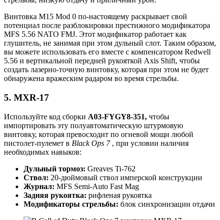
Винтовка M15 Mod 0 по-настоящему раскрывает свой
потенциал после разблокировки престижного модификатора
MFS 5.56 NATO FMJ. Этот модификатор работает как
глушитель, не занимая при этом дульный слот. Таким образом,
вы можете использовать его вместе с компенсатором Redwell
5.56 и вертикальной передней рукояткой Axis Shift, чтобы
создать лазерно-точную винтовку, которая при этом не будет
обнаружена вражеским радаром во время стрельбы.
5. MXR-17
Используйте код сборки
A03-FYGY8-351,
чтобы
импортировать эту полуавтоматическую штурмовую
винтовку, которая превосходит по огневой мощи любой
пистолет-пулемет в
Black Ops 7
, при условии наличия
необходимых навыков:
Дульный тормоз:
Greaves Ti-762
Ствол:
20-дюймовый ствол имперской конструкции
Журнал:
MFS Semi-Auto Fast Mag
Задняя рукоятка:
рифленая рукоятка
Модификаторы стрельбы:
блок синхронизации отдачи