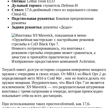
Оптика:
Lethal Tools ELO
Дульный тормоз:
глушитель Defense-H
Ствол:
17,6-дюймовый ствол из хирального сплава
Chiral-02.
Подствольная рукоятка:
Боковая прецизионная
рукоятка
Задняя рукоятка:
рукоятка «Дедал»
Немного потренировавшись, эта винтовка с
режимом стрельбы очередями может сравниться, а
зачастую и превзойти практически всё.
Изображение предоставлено компанией Activision.
Treyarch имеет долгую историю создания невероятно мощного
оружия с очередями в своих играх. От M8A1 из
Black Ops 2
до
определяющей мету M16 в
Cold War
, они не боятся делать это
оружие мощным. Неудивительно, что
Black Ops 7
не является
исключением: X9 Maverick — это разрушительная штурмовая
винтовка с тремя патронами в очереди, которая превосходно
показывает себя на всех дистанциях.
При использовании таких приспособлений, как 17,6-