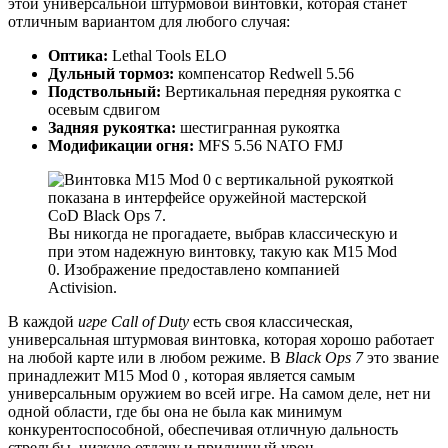
этой универсальной штурмовой винтовки, которая станет
отличным вариантом для любого случая:
Оптика:
Lethal Tools ELO
Дульный тормоз:
компенсатор Redwell 5.56
Подствольный:
Вертикальная передняя рукоятка с
осевым сдвигом
Задняя рукоятка:
шестигранная рукоятка
Модификации огня:
MFS 5.56 NATO FMJ
Вы никогда не прогадаете, выбрав классическую и
при этом надежную винтовку, такую ​​как M15 Mod
0. Изображение предоставлено компанией
Activision.
В каждой
игре Call of Duty
есть своя классическая,
универсальная штурмовая винтовка, которая хорошо работает
на любой карте или в любом режиме. В
Black Ops 7
это звание
принадлежит M15 Mod 0 , которая является самым
универсальным оружием во всей игре. На самом деле, нет ни
одной области, где бы она не была как минимум
конкурентоспособной, обеспечивая отличную дальность
стрельбы, низкую отдачу и приличный урон.