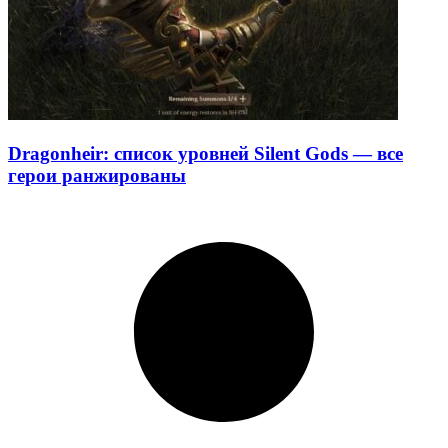
Dragonheir: список уровней Silent Gods — все
герои ранжированы