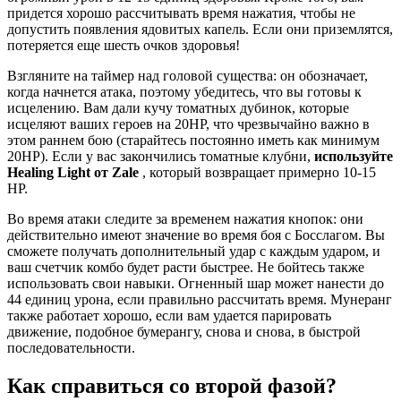
придется хорошо рассчитывать время нажатия, чтобы не
допустить появления ядовитых капель. Если они приземлятся,
потеряется еще шесть очков здоровья!
Взгляните на таймер над головой существа: он обозначает,
когда начнется атака, поэтому убедитесь, что вы готовы к
исцелению. Вам дали кучу томатных дубинок, которые
исцеляют ваших героев на 20HP, что чрезвычайно важно в
этом раннем бою (старайтесь постоянно иметь как минимум
20HP). Если у вас закончились томатные клубни,
используйте
Healing Light от Zale
, который возвращает примерно 10-15
HP.
Во время атаки следите за временем нажатия кнопок: они
действительно имеют значение во время боя с Босслагом. Вы
сможете получать дополнительный удар с каждым ударом, и
ваш счетчик комбо будет расти быстрее. Не бойтесь также
использовать свои навыки. Огненный шар может нанести до
44 единиц урона, если правильно рассчитать время. Мунеранг
также работает хорошо, если вам удается парировать
движение, подобное бумерангу, снова и снова, в быстрой
последовательности.
Как справиться со второй фазой?