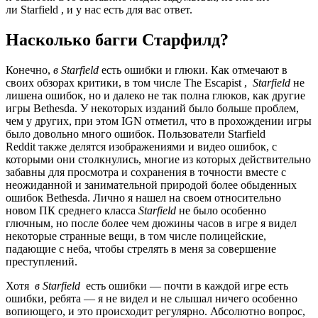
ли Starfield , и у нас есть для вас ответ.
Насколько багги Старфилд?
Конечно,
в Starfield
есть ошибки и глюки. Как отмечают в
своих обзорах критики, в том числе The Escapist ,
Starfield
не
лишена ошибок, но и далеко не так полна глюков, как другие
игры Bethesda. У некоторых изданий было больше проблем,
чем у других, при этом IGN отметил, что в прохождении игры
было довольно много ошибок. Пользователи Starfield
Reddit также делятся изображениями и видео ошибок, с
которыми они столкнулись, многие из которых действительно
забавны для просмотра и сохранения в точности вместе с
неожиданной и занимательной природой более обыденных
ошибок Bethesda. Лично я нашел на своем относительно
новом ПК среднего класса
Starfield
не было особенно
глючным, но после более чем дюжины часов в игре я видел
некоторые странные вещи, в том числе полицейские,
падающие с неба, чтобы стрелять в меня за совершение
преступлений.
Хотя
в Starfield
есть ошибки — почти в каждой игре есть
ошибки, ребята — я не видел и не слышал ничего особенно
вопиющего, и это происходит регулярно. Абсолютно вопрос,