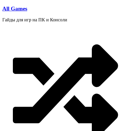
Перейти
All Games
к
содержимому
Гайды для игр на ПК и Консоли