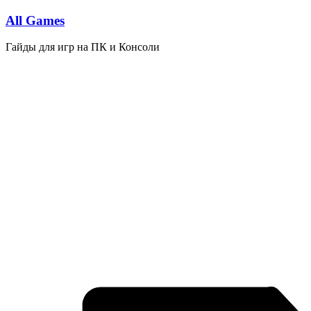
Перейти
All Games
к
содержимому
Гайды для игр на ПК и Консоли