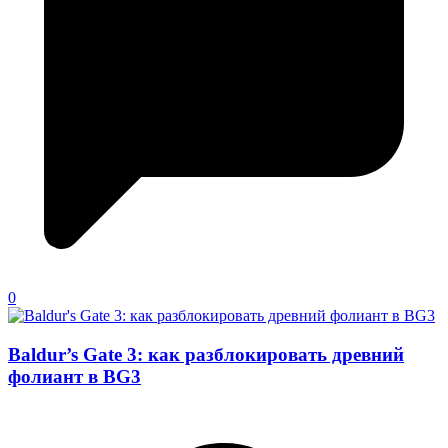
0
Baldur’s Gate 3: как разблокировать древний
фолиант в BG3