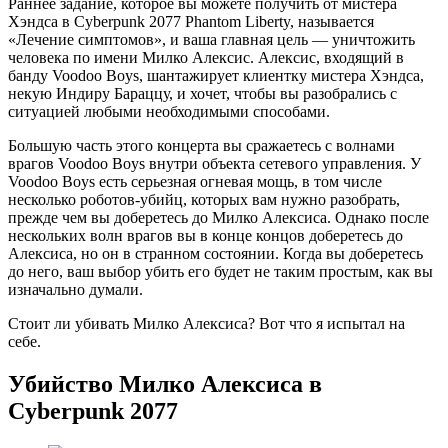
Раннее задание, которое вы можете получить от мистера
Хэндса в Cyberpunk 2077 Phantom Liberty, называется
«Лечение симптомов», и ваша главная цель — уничтожить
человека по имени Милко Алексис. Алексис, входящий в
банду Voodoo Boys, шантажирует клиентку мистера Хэндса,
некую Индиру Бараццу, и хочет, чтобы вы разобрались с
ситуацией любыми необходимыми способами.
Большую часть этого концерта вы сражаетесь с волнами
врагов Voodoo Boys внутри объекта сетевого управления. У
Voodoo Boys есть серьезная огневая мощь, в том числе
несколько роботов-убийц, которых вам нужно разобрать,
прежде чем вы доберетесь до Милко Алексиса. Однако после
нескольких волн врагов вы в конце концов доберетесь до
Алексиса, но он в странном состоянии. Когда вы доберетесь
до него, ваш выбор убить его будет не таким простым, как вы
изначально думали.
Стоит ли убивать Милко Алексиса? Вот что я испытал на
себе.
Убийство Милко Алексиса в
Cyberpunk 2077